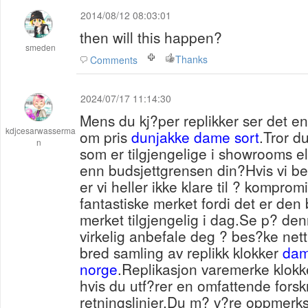
2014/08/12 08:03:01
then will this happen?
smeden
Thanks
Comments
2024/07/17 11:14:30
Mens du kj?per replikker ser det en
kdjcesarwasserma
om pris
dunjakke dame sort
.Tror du
n
som er tilgjengelige i showrooms ell
enn budsjettgrensen din?Hvis vi be
er vi heller ikke klare til ? kompro
fantastiske merket fordi det er den 
merket tilgjengelig i dag.Se p? denn
virkelig anbefale deg ? bes?ke net
bred samling av replikk klokker
dam
norge
.Replikasjon varemerke klokker
hvis du utf?rer en omfattende forsk
retningslinjer.Du m? v?re oppmerks