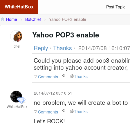
WhiteHatBox
Post Topic
Home
>
BotChief
>
Yahoo POP3 enable
Yahoo POP3 enable
chel
Reply
•
Thanks
•
2014/07/08 16:10:0
Could you please add pop3 enablin
setting into yahoo account creator,
Thanks
Comments
2014/07/12 03:10:51
no problem, we will create a bot to 
WhiteHatBox
Thanks
Comments
Let's ROCK!