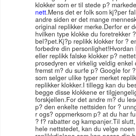
klokker som er til stede p? marked
nett
.Mens det er folk som kj?per fa
andre siden er det mange mennesk
original replikker merke.Derfor er de
hvilken type klokke du foretrekker ?
bel?pet.Kj?p replikk klokker for ? en
forbedre din personlighet!Hvordan 
eller replikk falske klokker p? net
prosedyren er virkelig veldig enkel
fremst m? du surfe p? Google for ?
som selger ulike typer merket replik
replikker klokker.I tillegg kan du b
begge disse klokkene er tilgjengeli
forskjellen.For det andre m? du le
p? den enkelte nettsiden for ? unng
r ogs? oppmerksom p? at du har fun
? f? rabatter og kampanjer.Til slutt,
hele nettstedet, kan du velge noen
replikkdialene som kan passe din h